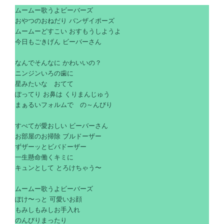
ムームー歌うよビーバーズ
おやつのおねだり バンザイポーズ
ムームーどすこい おすもうしようよ
今日もごきげん ビーバーさん
なんでそんなに かわいいの？
ニンジンいろの歯に
星みたいな おてて
ぽってり お鼻は くりまんじゅう
まぁるいフォルムで の～んびり
すべてが愛おしい ビーバーさん
お部屋のお掃除 ブルドーザー
ずザーッとビバドーザー
一生懸命働くキミに
キュンとして とろけちゃう〜
ムームー歌うよビーバーズ
ぽけ〜っと 可愛いお顔
もみしもみしお手入れ
のんびりまったり