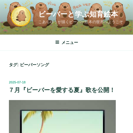
コ
ン
ビーバーと学ぶ知育絵本
テ
こあらゆうが描くビーバー絵本の世界へようこそ
ン
ツ
へ
メニュー
ス
キ
ッ
タグ:
ビーバーソング
プ
投
2025-07-18
稿
７月『ビーバーを愛する夏』歌を公開！
日: