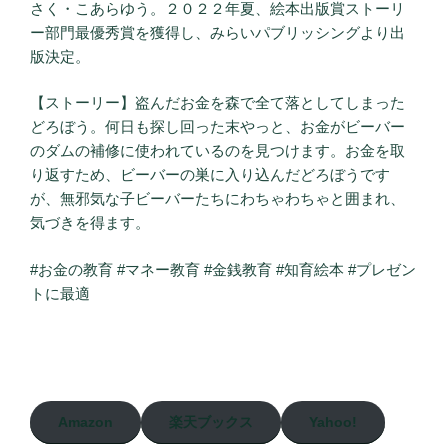
さく・こあらゆう。２０２２年夏、絵本出版賞ストーリ
ー部門最優秀賞を獲得し、みらいパブリッシングより出
版決定。
【ストーリー】盗んだお金を森で全て落としてしまった
どろぼう。何日も探し回った末やっと、お金がビーバー
のダムの補修に使われているのを見つけます。お金を取
り返すため、ビーバーの巣に入り込んだどろぼうです
が、無邪気な子ビーバーたちにわちゃわちゃと囲まれ、
気づきを得ます。
#お金の教育 #マネー教育 #金銭教育 #知育絵本 #プレゼン
トに最適
Amazon
楽天ブックス
Yahoo!