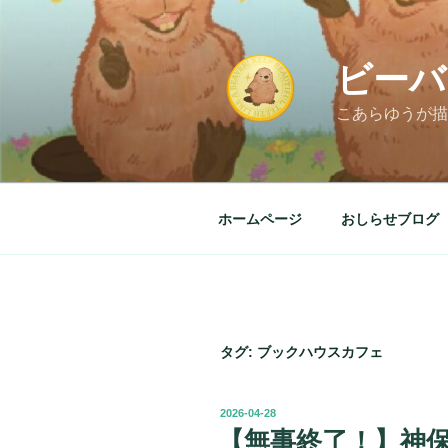
コ
ン
テ
ビーバ
ン
ツ
こあらゆうが描
へ
ス
キ
ッ
ホームページ
おしらせブログ
プ
タグ:
ブックハウスカフェ
投
2026-04-28
稿
【無事終了！】神
日: