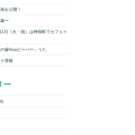
動画を公開！
ー歯ー
）11日（火・祝）は神保町でカフェイ
の歯Vivaビーバー」うた
ント情報
リー
25