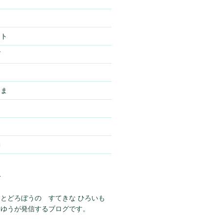
スト
ズ
ー
さま
動
て
とどろぼうの すてきな ひろいも
らゆうが発信するブログです。