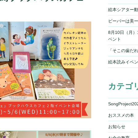
」
絵本シアター
ビーバーは美
8月10日（月
ベント
「そこの歯だれ
絵本読みイベ
カテゴ
SongProject20
おススメの本
お知らせ
お金の教育