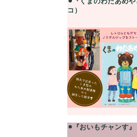
⚫︎『くまのわたあめ
コ）
⚫︎『おいもチャンす