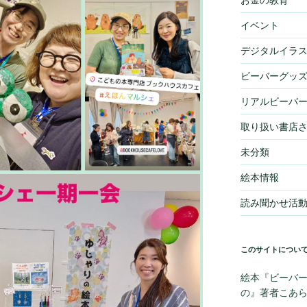
イベント
デジタルイラ
ビーバーグッ
リアルビーバ
取り扱い書店
未分類
絵本情報
読み聞かせ活
このサイトについ
絵本『ビーバー
の』著者こあ