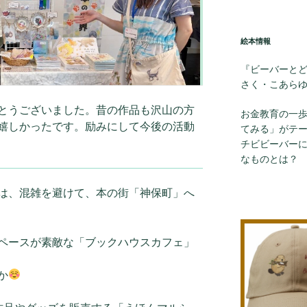
絵本情報
『ビーバーと
さく・こあら
とうございました。昔の作品も沢山の方
お金教育の一
嬉しかったです。励みにして今後の活動
てみる」がテ
チビビーバー
なものとは？
は、混雑を避けて、本の街「神保町」へ
ペースが素敵な「ブックハウスカフェ」
か