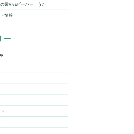
の歯Vivaビーバー」うた
ント情報
リー
25
スト
ズ
ー