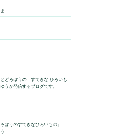
さま
動
て
とどろぼうの すてきな ひろいも
らゆうが発信するブログです。
どろぼうのすてきなひろいもの』
ゆう