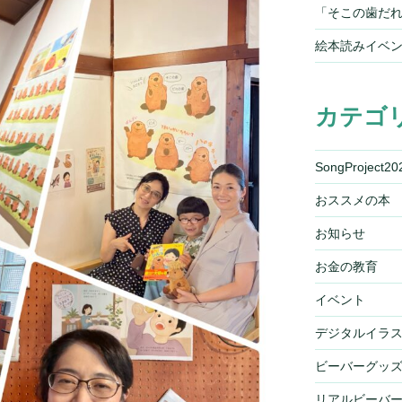
「そこの歯だれ
絵本読みイベ
カテゴ
SongProject20
おススメの本
お知らせ
お金の教育
イベント
デジタルイラ
ビーバーグッ
リアルビーバ