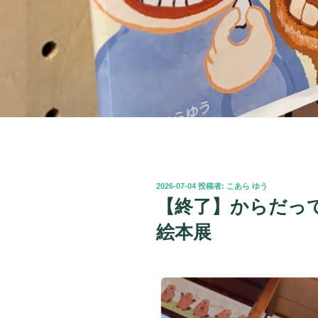
投
2026-07-04
投稿者:
こあら ゆう
稿
【終了】からだっ
日:
絵本展