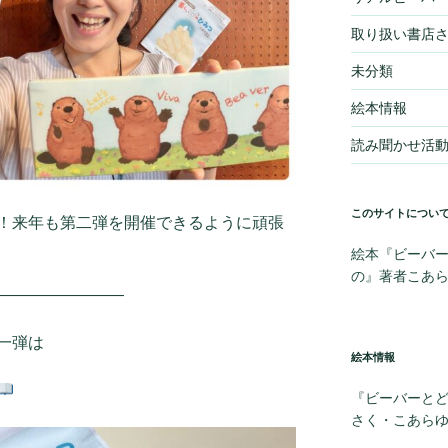
取り扱い書店
未分類
絵本情報
読み聞かせ活
このサイトについ
！来年も第二弾を開催できるように頑張
絵本『ビーバー
の』著者こあ
————————
一弾は
絵本情報
『ビーバーと
さく・こあら