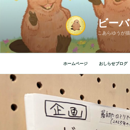
コ
ン
テ
ビーバ
ン
ツ
こあらゆうが描
へ
ス
キ
ッ
ホームページ
おしらせブログ
プ