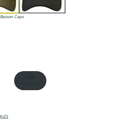
 Beaver Caps
LINE
スタンプ
aYu21