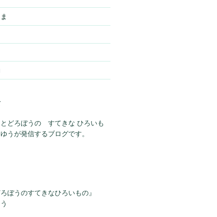
さま
動
て
とどろぼうの すてきな ひろいも
らゆうが発信するブログです。
どろぼうのすてきなひろいもの』
ゆう