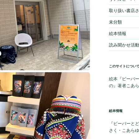
取り扱い書店
未分類
絵本情報
読み聞かせ活
このサイトについ
絵本『ビーバー
の』著者こあ
絵本情報
『ビーバーと
さく・こあら