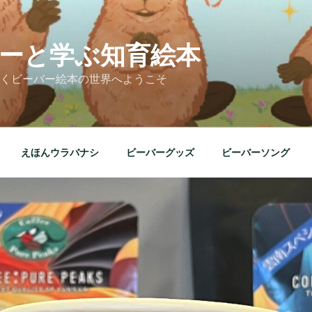
ーと学ぶ知育絵本
くビーバー絵本の世界へようこそ
えほんウラバナシ
ビーバーグッズ
ビーバーソング