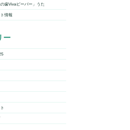
の歯Vivaビーバー」うた
ント情報
リー
25
スト
ズ
ー