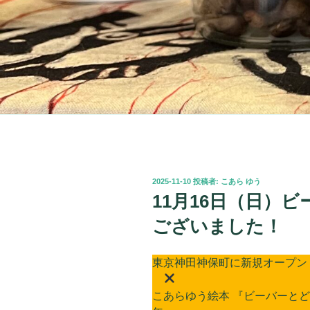
投
2025-11-10
投稿者:
こあら ゆう
稿
11月16日（日）
日:
ございました！
東京神田神保町に新規オープン！ C
こあらゆう絵本 『ビーバーとど