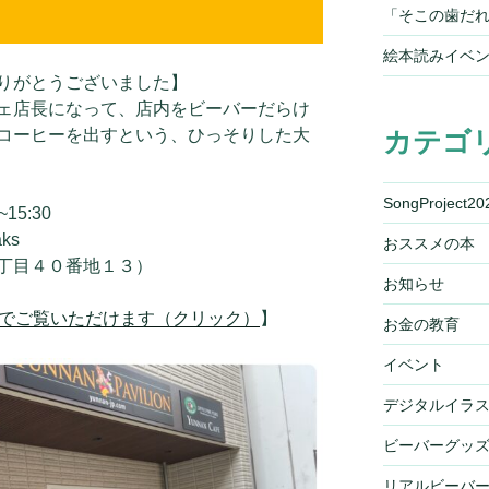
「そこの歯だれ
絵本読みイベ
りがとうございました】
ェ店長になって、店内をビーバーだらけ
コーヒーを出すという、ひっそりした大
カテゴ
SongProject20
15:30
ks
おススメの本
目４０番地１３）
お知らせ
画でご覧いただけます（クリック）
】
お金の教育
イベント
デジタルイラ
ビーバーグッ
リアルビーバ