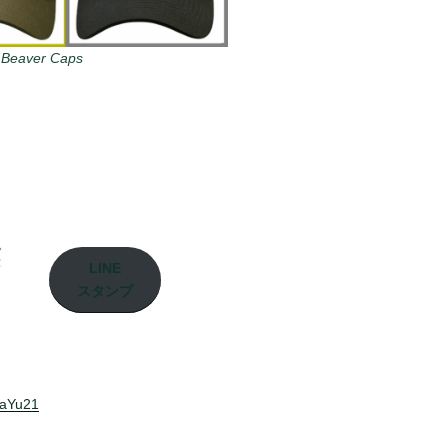
 Beaver Caps
LINE
スタンプ
laYu21