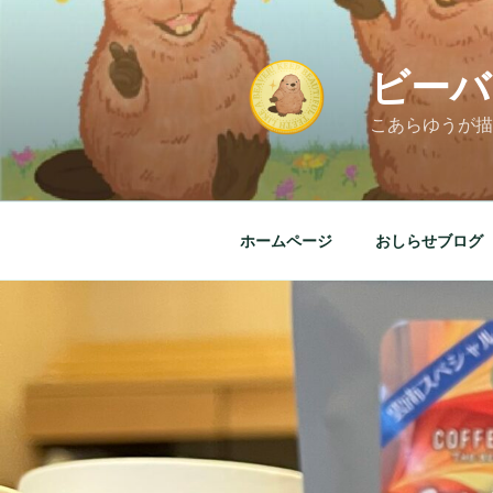
コ
ン
テ
ビーバ
ン
ツ
こあらゆうが描
へ
ス
キ
ッ
ホームページ
おしらせブログ
プ