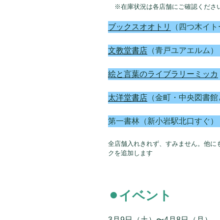
※在庫状況は各店舗にご確認くださ
ブックスオオトリ
（四つ木イト
文教堂書店
（青戸ユアエルム）
絵と言葉のライブラリーミッカ
太洋堂書店
（金町・中央図書館
第一書林（新小岩駅北口すぐ）
全店舗入れきれず、すみません。他に
クを追加します
⚫︎イベント
3月9日（土）〜4月8日（月）