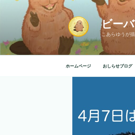
コ
ン
テ
ビーバ
ン
ツ
こあらゆうが描
へ
ス
キ
ッ
ホームページ
おしらせブログ
プ