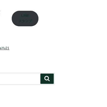
LINE
スタンプ
laYu21
検
索