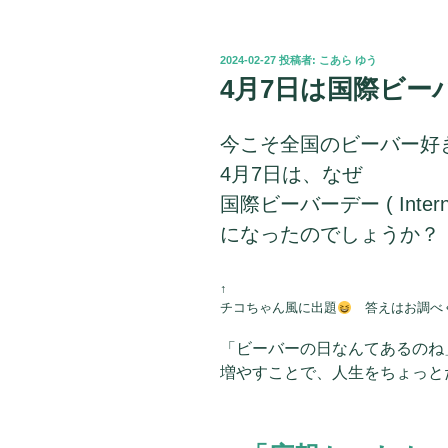
投
2024-02-27
投稿者:
こあら ゆう
稿
4月7日は国際ビー
日:
今こそ全国のビーバー好
4月7日は、なぜ
国際ビーバーデー ( Internati
になったのでしょうか？
↑
チコちゃん風に出題
答えはお調べ
「ビーバーの日なんてあるのね
増やすことで、人生をちょっと