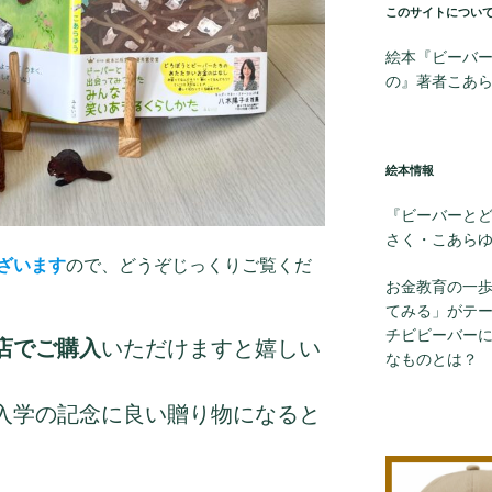
このサイトについ
絵本『ビーバー
の』著者こあ
絵本情報
『ビーバーと
さく・こあら
ざいます
ので、どうぞじっくりご覧くだ
お金教育の一
てみる」がテ
チビビーバー
店でご購入
いただけますと嬉しい
なものとは？
入学の記念に良い贈り物になると