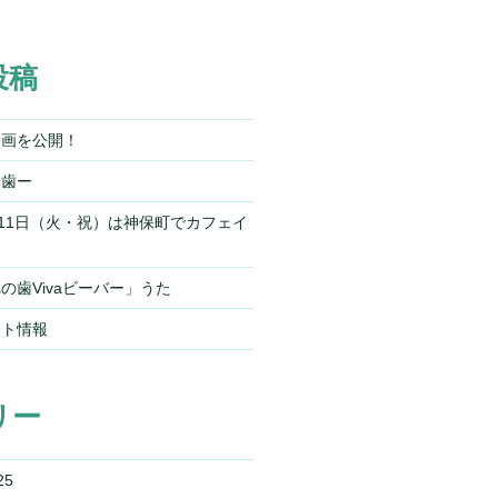
投稿
動画を公開！
ー歯ー
）11日（火・祝）は神保町でカフェイ
の歯Vivaビーバー」うた
ント情報
リー
25