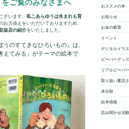
」をご覧のみなさまへ
おススメの本
ございます。
私こあらゆうは生まれも育
お知らせ
のお力添えをいただいておりますため、
お金の教育
取扱店の紹介
をいたしました。
イベント
ぼうのすてきなひろいもの』は、
デジタルイラ
考えてみる」がテーマの絵本で
ビーバーグッ
リアルビーバ
取り扱い書店
未分類
絵本情報
読み聞かせ活