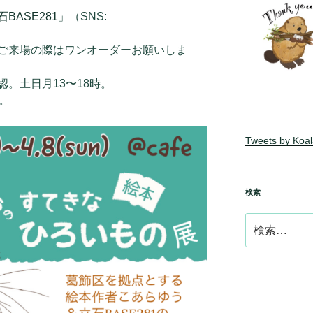
石BASE281
」（SNS:
ご来場の際はワンオーダーお願いしま
。土日月13〜18時。
。
Tweets by Koa
検索
検
索: