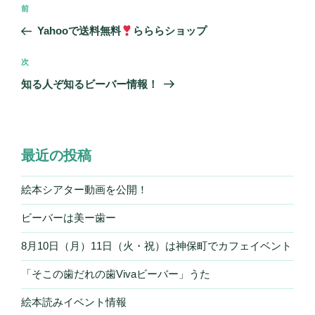
投
前
前
稿
の
Yahooで送料無料
らららショップ
ナ
投
ビ
稿
次
次
ゲ
の
知る人ぞ知るビーバー情報！
投
ー
稿
シ
ョ
最近の投稿
ン
絵本シアター動画を公開！
ビーバーは美ー歯ー
8月10日（月）11日（火・祝）は神保町でカフェイベント
「そこの歯だれの歯Vivaビーバー」うた
絵本読みイベント情報