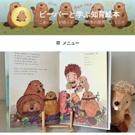
コ
ン
ビーバーと学ぶ知育絵本
テ
こあらゆうが描くビーバー絵本の世界へようこそ
ン
ツ
へ
メニュー
ス
キ
ッ
プ