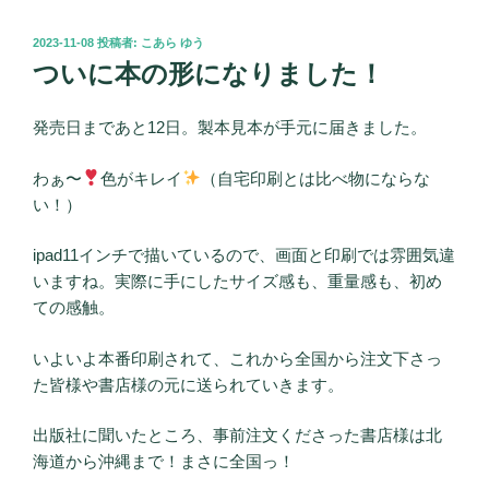
投
2023-11-08
投稿者:
こあら ゆう
稿
ついに本の形になりました！
日:
発売日まであと12日。製本見本が手元に届きました。
わぁ〜
色がキレイ
（自宅印刷とは比べ物にならな
い！）
ipad11インチで描いているので、画面と印刷では雰囲気違
いますね。実際に手にしたサイズ感も、重量感も、初め
ての感触。
いよいよ本番印刷されて、これから全国から注文下さっ
た皆様や書店様の元に送られていきます。
出版社に聞いたところ、事前注文くださった書店様は北
海道から沖縄まで！まさに全国っ！