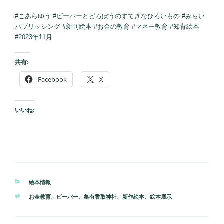
#こあらゆう #ビーバーとどろぼうのすてきなひろいもの #みらい
パブリッシング #新刊絵本 #お金の教育 #マネー教育 #知育絵本
#2023年11月
共有:
Facebook
X
いいね:
カ
絵本情報
テ
タ
お金教育
、
ビーバー
、
亀有香取神社
、
新作絵本
、
絵本展示
ゴ
グ
リ
ー