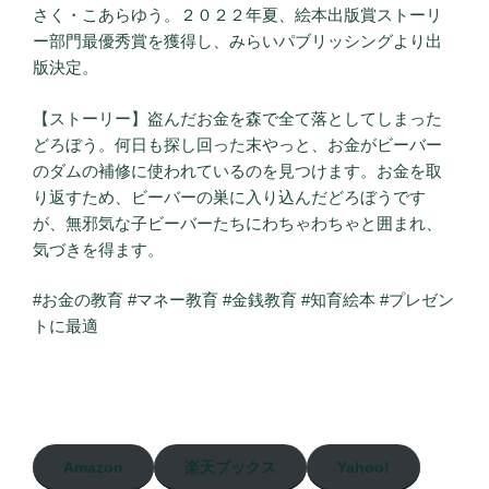
さく・こあらゆう。２０２２年夏、絵本出版賞ストーリ
ー部門最優秀賞を獲得し、みらいパブリッシングより出
版決定。
【ストーリー】盗んだお金を森で全て落としてしまった
どろぼう。何日も探し回った末やっと、お金がビーバー
のダムの補修に使われているのを見つけます。お金を取
り返すため、ビーバーの巣に入り込んだどろぼうです
が、無邪気な子ビーバーたちにわちゃわちゃと囲まれ、
気づきを得ます。
#お金の教育 #マネー教育 #金銭教育 #知育絵本 #プレゼン
トに最適
Amazon
楽天ブックス
Yahoo!