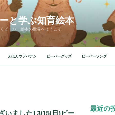
ーと学ぶ知育絵本
くビーバー絵本の世界へようこそ
えほんウラバナシ
ビーバーグッズ
ビーバーソング
最近の
ました] 3/15(日)ビー