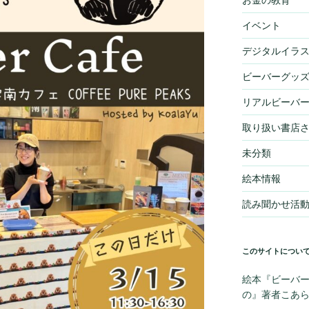
イベント
デジタルイラ
ビーバーグッ
リアルビーバ
取り扱い書店
未分類
絵本情報
読み聞かせ活
このサイトについ
絵本『ビーバー
の』著者こあ