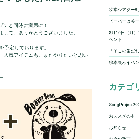
絵本シアター
ビーバーは美
ープンと同時に満席に！
まして、ありがとうございました。
8月10日（月
ベント
月を予定しております。
「そこの歯だれ
、人気アイテムも、またやりたいと思い
絵本読みイベ
ー
カテゴ
SongProject20
おススメの本
お知らせ
お金の教育