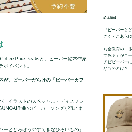
絵本情報
『ビーバーと
さく・こあら
は
お金教育の一
てみる」がテ
fee Pure Peaksと、ビーバー絵本作家
チビビーバー
ラボイベント。
なものとは？
内が、ビーバーだらけの「ビーバーカフ
バーイラストのスペシャル・ディスプレ
UNOAI作曲のビーバーソングが流れま
バーとどろぼうのすてきなひろいもの』