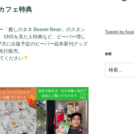
カフェ特典
癒しのタネ Beaver Bean」のスタン
Tweets by Koa
、SNSを見た人特典など、ビーバー増し
7月に出版予定のビーバー絵本新刊グッズ
先行販売。
検索
してください
検
索: