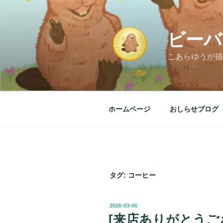
コ
ン
テ
ビーバ
ン
ツ
こあらゆうが描
へ
ス
キ
ッ
ホームページ
おしらせブログ
プ
タグ:
コーヒー
投
2026-03-06
稿
[来店ありがとうござい
日: