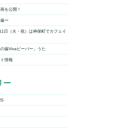
動画を公開！
ー歯ー
）11日（火・祝）は神保町でカフェイ
の歯Vivaビーバー」うた
ント情報
リー
25