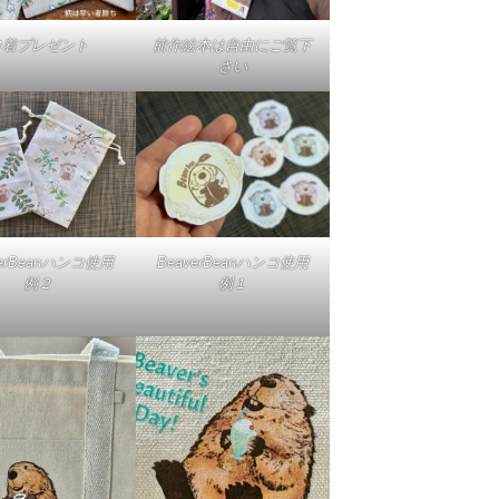
巾着プレゼント
前作絵本は自由にご覧下
さい
verBeanハンコ使用
BeaverBeanハンコ使用
例２
例１