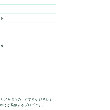
スト
ズ
ー
さま
動
て
とどろぼうの すてきな ひろいも
らゆうが発信するブログです。