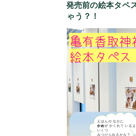
稿
発売前の絵本タペ
日:
ゃう？！