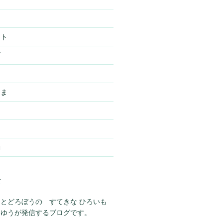
スト
ズ
ー
さま
動
て
とどろぼうの すてきな ひろいも
らゆうが発信するブログです。