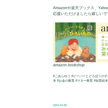
Amazonや楽天ブックス、Ya
応援いただけましたら嬉しいで
amazon bookshop
#こあらゆう #ビーバーとどろぼうのす
本 #お金の教育 #マネー教育 #知育絵本 
投
2023-10-28