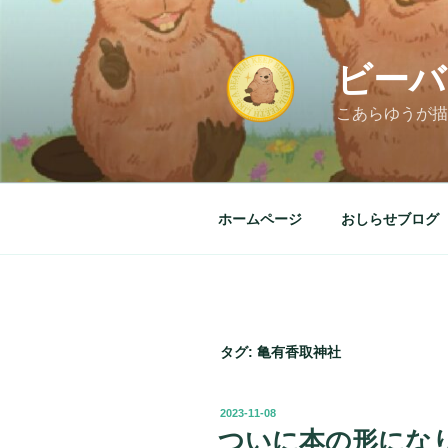
コ
ン
テ
ビーバ
ン
ツ
こあらゆうが描
へ
ス
キ
ッ
ホームページ
おしらせブログ
プ
タグ:
亀有香取神社
投
2023-11-08
稿
ついに本の形にな
日: