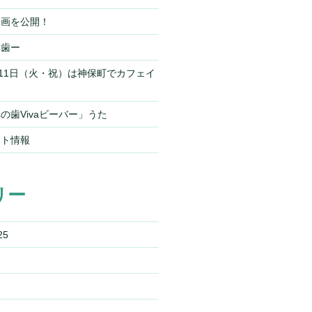
動画を公開！
ー歯ー
）11日（火・祝）は神保町でカフェイ
の歯Vivaビーバー」うた
ント情報
リー
25