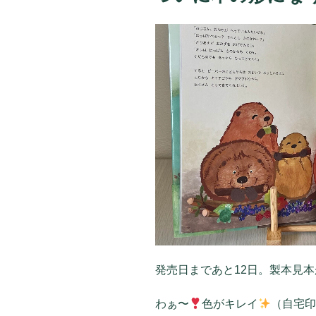
発売日まであと12日。製本見
わぁ〜
色がキレイ
（自宅