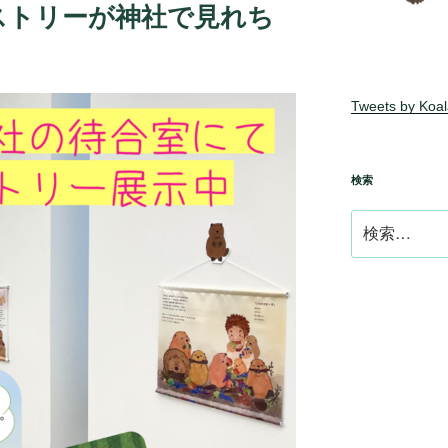
ストリーが神社で見れち
Tweets by Koa
検索
検
索: