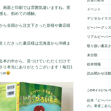
ので、画面と印刷では雰囲気違いますね。実
イベント
感も、初めての感触。
デジタルイラ
から全国から注文下さった皆様や書店様
ビーバーグッ
リアルビーバ
文くださった書店様は北海道から沖縄ま
取り扱い書店
未分類
る本の中から、見つけていただくだけで
絵本情報
さり本当にありがとうございます！毎日1
っw
読み聞かせ活
このサイトについ
絵本『ビーバー
の』著者こあ