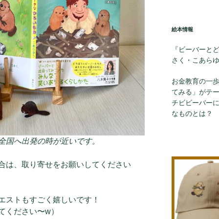
絵本情報
『ビーバーと
さく・こあら
お金教育の一
てみる」がテ
チビビーバー
なものとは？
全国へ出発の時が近いです。
合は、取り寄せをお願いしてください
エストもすごく嬉しいです！
てください〜w）