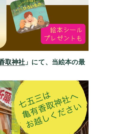
香取神社
」にて、当絵本の最