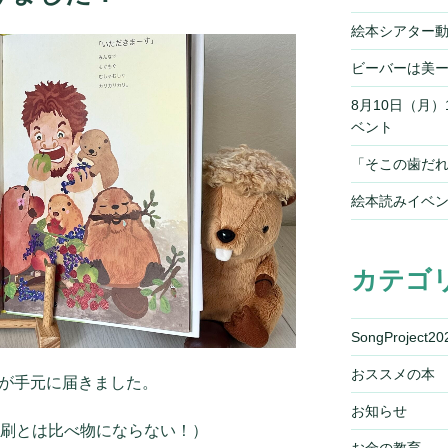
絵本シアター
ビーバーは美
8月10日（月
ベント
「そこの歯だれ
絵本読みイベ
カテゴ
SongProject20
おススメの本
本が手元に届きました。
お知らせ
印刷とは比べ物にならない！）
お金の教育